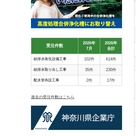
2026年
2026年
受注件数
7月
合計
給排水衛生設備工事
102件
614件
給排水取り出し工事
35件
230件
配水管布設工事
2件
17件
過去の受注件数はこちら