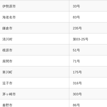
伊勢原市
33号
海老名市
83号
鎌倉市
235号
清川村
第03-25号
模原市
51号
座間市
71号
寒川町
175号
逗子市
316号
茅ヶ崎市
303号
秦野市
86号