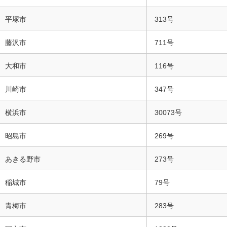
平塚市
313号
藤沢市
711号
大和市
116号
川崎市
347号
横浜市
30073号
昭島市
269号
あきる野市
273号
稲城市
79号
青梅市
283号