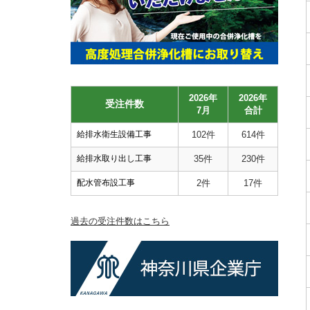
2026年
2026年
受注件数
7月
合計
給排水衛生設備工事
102件
614件
給排水取り出し工事
35件
230件
配水管布設工事
2件
17件
過去の受注件数はこちら