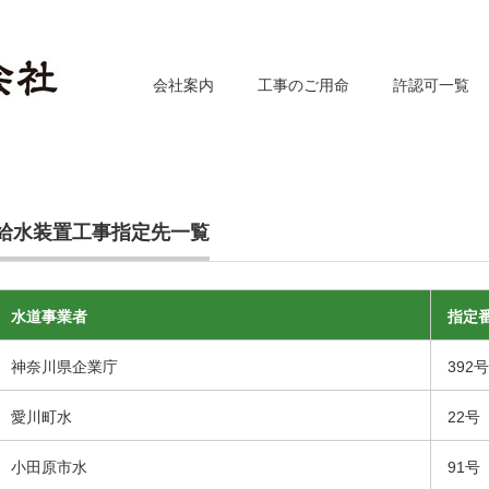
会社案内
工事のご用命
許認可一覧
給水装置工事指定先一覧
水道事業者
指定
神奈川県企業庁
392号
愛川町水
22号
小田原市水
91号